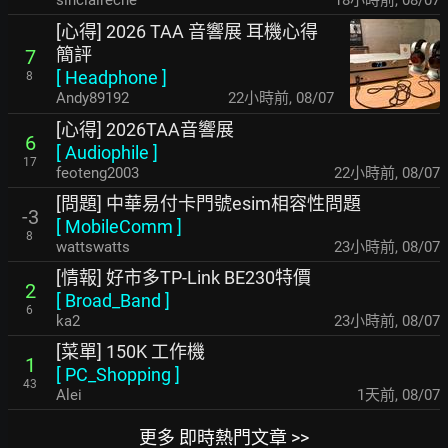
sinclaireche
18小時前
,
08/07
[心得] 2026 TAA 音響展 耳機心得
簡評
7
[
Headphone
]
8
Andy89192
22小時前
,
08/07
[心得] 2026TAA音響展
6
[
Audiophile
]
17
feoteng2003
22小時前
,
08/07
[問題] 中華易付卡門號esim相容性問題
-3
[
MobileComm
]
8
wattswatts
23小時前
,
08/07
[情報] 好市多TP-Link BE230特價
2
[
Broad_Band
]
6
ka2
23小時前
,
08/07
[菜單] 150K 工作機
1
[
PC_Shopping
]
43
Alei
1天前
,
08/07
更多 即時熱門文章 >>