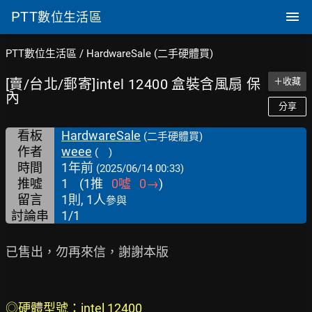
PTT
數位生活區
PTT數位生活區
/
HardwareSale (二手硬體買)
[賣/台北/郵寄]intel 12400 盒裝含風扇 保
＋收藏
內
分享
看板
HardwareSale
(二手硬體買)
作者
weee
( )
時間
1年前
(2025/06/14 00:33)
推噓
1
(
1
推
0
噓
0
→
)
留言
1則, 1人
參與
討論串
1/1
已售出，勿再來信，謝謝本版

◎硬體型號：intel 12400