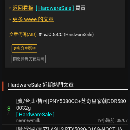
‣
返回看板
[
HardwareSale
]
買賣
‣
更多 weee 的文章
文章代碼(AID):
#1eJCDoCC
(HardwareSale)
更多分享選項
關閉廣告 方便截圖
HardwareSale 近期熱門文章
[賣/台北/皆可]PNY5080OC+芝奇皇家戟DDR580
0032g
8
[
HardwareSale
]
8
newnewmilk
19小時前
,
08/07
[徵/全國/面交] ASUS RTX5080-O16G-NOCTUA