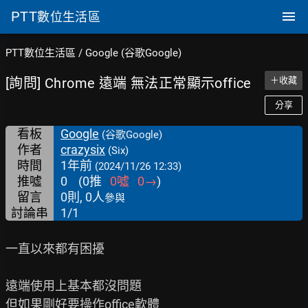
PTT
數位生活區
PTT數位生活區
/
Google (谷歌Google)
[詢問] Chrome 遠端 無法正常顯示office
＋收藏
分享
看板
Google
(谷歌Google)
作者
crazysix
(Six)
時間
1年前
(2024/11/26 12:33)
推噓
0
(
0
推
0
噓
0
→
)
留言
0則, 0人
參與
討論串
1/1
一直以來都有困擾

遠端使用上基本都沒問題

但如果剛好要操作office軟體
