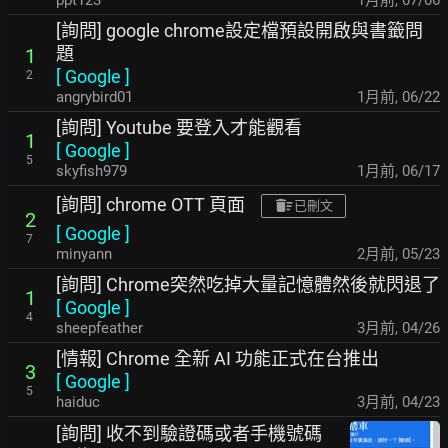
ppt123
1月前
,
07/06
[詢問] google chrome設定檔預設開啟與書籤問
題
1
[
Google
]
2
angrybird01
1月前
,
06/22
[詢問] Youtube 要登入才能觀看
1
[
Google
]
5
skyfish979
1月前
,
06/17
[詢問] chrome OTT 頁面
已刪文
2
[
Google
]
7
minyann
2月前
,
05/23
[詢問] Chrome突然吃掉大量記憶體然後就閃退了
1
[
Google
]
4
sheepfeather
3月前
,
04/26
[情報] Chrome 全新 AI 功能正式在台推出
3
[
Google
]
5
haiduc
3月前
,
04/23
[詢問] 收不到驗證碼或者手機號碼