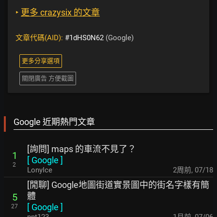
‣
更多 crazysix 的文章
文章代碼(AID):
#1dHS0N62
(Google)
更多分享選項
關閉廣告 方便截圖
Google 近期熱門文章
[詢問] maps 的車流不見了？
1
[
Google
]
2
LonyIce
2周前
,
07/18
[閒聊] Google地圖街道實景圖中的街名字樣有簡
體
5
[
Google
]
27