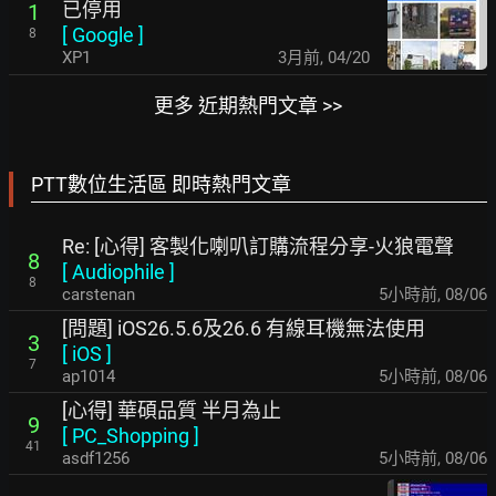
已停用
1
[
Google
]
8
XP1
3月前
,
04/20
更多 近期熱門文章 >>
PTT數位生活區 即時熱門文章
Re: [心得] 客製化喇叭訂購流程分享-火狼電聲
8
[
Audiophile
]
8
carstenan
5小時前
,
08/06
[問題] iOS26.5.6及26.6 有線耳機無法使用
3
[
iOS
]
7
ap1014
5小時前
,
08/06
[心得] 華碩品質 半月為止
9
[
PC_Shopping
]
41
asdf1256
5小時前
,
08/06