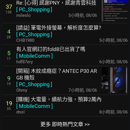
Re: [心得] 感謝PNY，感謝青雲科技
37
[
PC_Shopping
]
138
mileslo
5小時前
,
08/06
[請益] 筆電外接螢幕，解析度怎麼算?
4
[
PC_Shopping
]
28
CHB1980
5小時前
,
08/06
有人官網訂的fold8已出貨了嗎
5
[
MobileComm
]
11
hdf87ery
6小時前
,
08/06
[開箱] 木紋成癮症？ANTEC P30 AR
GB 機殼
9
[
PC_Shopping
]
19
Ohmy
7小時前
,
08/06
[購機] 大電量，續航力強，預算2萬內
19
[
MobileComm
]
35
dnol
8小時前
,
08/06
更多 即時熱門文章 >>