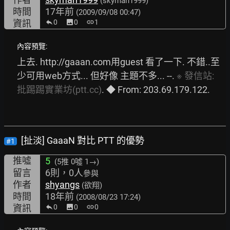
(skyman1999)
時間
17年前
(2009/09/08 00:47)
資訊
0
image
0
link
1
內容預覽:
上去. 
http://gaaan.com
用guest 看了一下. 不錯..至
少可用web方式... 但好像 主題不多... --. 
※
發信站:
批踢踢實業坊(ptt.cc)
. ◆ From: 203.69.179.122. 
[扯淡] GaaaN 對比 PTT 的優勢
#1
推噓
5
(5推
0噓 1→
)
留言
6則，0人
參與
作者
shyangs
(欲翔)
時間
18年前
(2008/08/23 17:24)
資訊
0
image
0
link
0