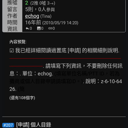
推噓
2
(2推
0噓 3→
)
留言
5則，0人
參與
作者
echog
(Tina)
時間
16年前
(2010/05/19 14:20)
資訊
0
image
0
link
0
內容預覽:
☑ 我已經詳細閱讀過置底 [申請] 的相關細則說明. 
──────────────────────────────
─────────
. 請填寫下列資訊，不要刪除任何訊
息：. 單位：echog. 
(填寫單位名稱/PTT
ID，若為
攤商或個人目錄申請請填寫ID。)
. 說明：z-6-10-64
26. 
(簡
(還有108個字)
[申請] 個人目錄
#207