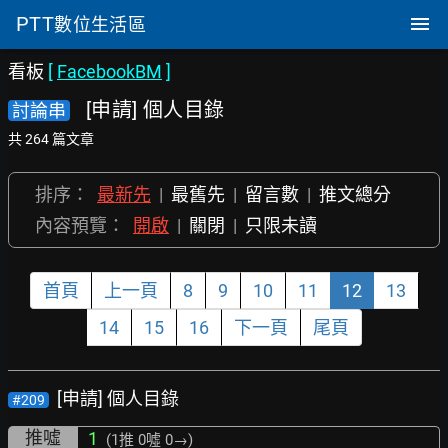
PTT
數位生活區
看板
[
FacebookBM
]
[申請] 個人目錄
討論串
共 264 篇文章
排序：
最新先
|
最舊先
|
留言數
|
推文總分
內容預覽：
開啟
|
關閉
|
只限未讀
首頁
上一頁
8
9
10
11
12
13
14
15
16
下一頁
尾頁
[申請] 個人目錄
#209
推噓
1
(1推
0噓 0→
)