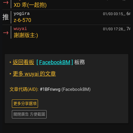
→
XD 乖(一起抱)
, 6
yogira
01/03 03:15,
F
推
z-6-570
, 7
wuyai
01/03 17:28,
F
→
謝謝版主:)
‣
返回看板
[
FacebookBM
]
板務
‣
更多 wuyai 的文章
文章代碼(AID):
#1BFriwvg
(FacebookBM)
更多分享選項
關閉廣告 方便截圖