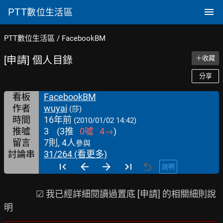
PTT
數位生活區
PTT數位生活區
/
FacebookBM
[申請] 個人目錄
＋收藏
分享
看板
FacebookBM
作者
wuyai
(莎)
時間
16年前
(2010/01/02 14:42)
推噓
3
(
3
推
0
噓
4
→
)
留言
7則, 4人
參與
討論串
31/264 (看更多)
說明
                ☑ 我已經詳細閱讀過置底 [申請] 的相關細則說
─────────────────────────────────