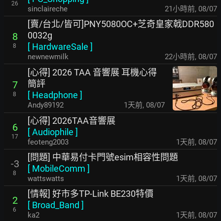
26
sinclaireche
21小時前
,
08/07
[賣/台北/皆可]PNY5080OC+芝奇皇家戟DDR580
0032g
8
[
HardwareSale
]
8
newnewmilk
22小時前
,
08/07
[心得] 2026 TAA 音響展 耳機心得
簡評
7
[
Headphone
]
8
Andy89192
1天前
,
08/07
[心得] 2026TAA音響展
6
[
Audiophile
]
17
feoteng2003
1天前
,
08/07
[問題] 中華易付卡門號esim相容性問題
-3
[
MobileComm
]
8
wattswatts
1天前
,
08/07
[情報] 好市多TP-Link BE230特價
2
[
Broad_Band
]
6
ka2
1天前
,
08/07