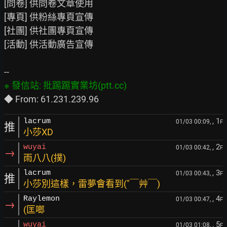
[問卷] 供問卷文章使用

[專頁] 供粉絲專頁宣傳

[社團] 供社團專頁宣傳

[活動] 供活動廣告宣傳

, 1
lacrum
01/03 00:09,
F
推
小莎XD
, 2
wuyai
01/03 00:42,
F
→
雨八八(撲)
, 3
lacrum
01/03 00:43,
F
推
小莎別這樣，雷夢會看到("￣艸￣)
, 4
Raylemon
01/03 00:47,
F
→
(匡啷
, 5
wuyai
01/03 01:08,
F