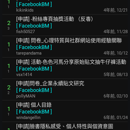
1
[
FacebookBM
]
1
kikinkids
4年前
,
12/21
[申請] -粉絲專頁抽獎活動 （反毒）
2
[
FacebookBM
]
3
fish50527
4年前
,
11/28
[申請] 問卷_心理特質與社群網站使用經驗關聯
1
[
FacebookBM
]
1
tarepandama
4年前
,
10/12
[申請] 活動-色色河馬分享原始貼文抽牛仔褲活動
1
[
FacebookBM
]
1
vsx1414
5年前
,
08/13
[申請]問卷_企業永續貼文研究
2
[
FacebookBM
]
2
pollyMAN
6年前
,
02/10
[申請] 個人目錄
1
[
FacebookBM
]
1
windangellin
6年前
,
01/24
[申請]臉書隱私感受、個人特性與個資意圖