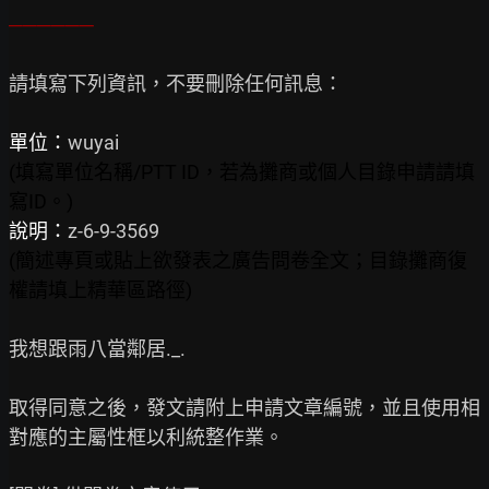
──────
請填寫下列資訊，不要刪除任何訊息：

單位：
(填寫單位名稱/PTT ID，若為攤商或個人目錄申請請填
寫ID。)
說明：
(簡述專頁或貼上欲發表之廣告問卷全文；目錄攤商復
權請填上精華區路徑)
我想跟雨八當鄰居._.

取得同意之後，發文請附上申請文章編號，並且使用相
對應的主屬性框以利統整作業。
