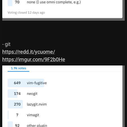
https://redd.it/ycuome/
https://imgur.com/9F2b0He