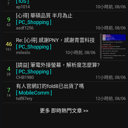
[
iOS
]
7
ap1014
10小時前
,
08/06
[心得] 華碩品質 半月為止
9
[
PC_Shopping
]
42
asdf1256
10小時前
,
08/06
Re: [心得] 感謝PNY，感謝青雲科技
46
[
PC_Shopping
]
161
mileslo
10小時前
,
08/06
[請益] 筆電外接螢幕，解析度怎麼算?
4
[
PC_Shopping
]
28
CHB1980
11小時前
,
08/06
有人官網訂的fold8已出貨了嗎
7
[
MobileComm
]
14
hdf87ery
12小時前
,
08/06
更多 即時熱門文章 >>