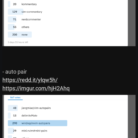
https://redd.it/ylqw5h/
https://imgur.com/hjH2Ahq