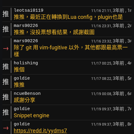
3年前
, 1
leotsai0119
11/16 21:11,
F
推
推推，最近正在轉換到Lua config，plugin也是
3年前
, 2
mars90226
11/16 23:31,
F
推
推推，沒投票想看結果，感謝截圖
3年前
, 3
mars90226
11/16 23:32,
F
→
除了 git 用 vim-fugitive 以外，其他都跟最高票一
樣
3年前
, 4
holishing
11/17 00:25,
F
推
推個
3年前
, 5
goldie
11/17 08:22,
F
推
推推
3年前
, 6
ncueBenson
11/19 00:08,
F
推
感謝分享
3年前
, 7
goldie
11/19 09:37,
F
推
Snippet engine
3年前
, 8
goldie
11/19 09:37,
F
→
https://redd.it/yydms7