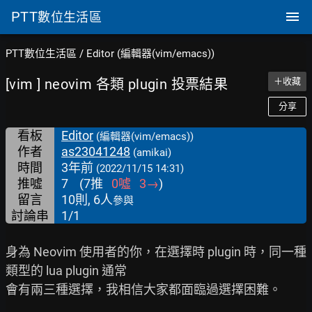
PTT
數位生活區
PTT數位生活區
/
Editor (編輯器(vim/emacs))
[vim ] neovim 各類 plugin 投票結果
＋收藏
分享
看板
Editor
(編輯器(vim/emacs))
作者
as23041248
(amikai)
時間
3年前
(2022/11/15 14:31)
推噓
7
(
7
推
0
噓
3
→
)
留言
10則, 6人
參與
討論串
1/1
身為 Neovim 使用者的你，在選擇時 plugin 時，同一種
類型的 lua plugin 通常

會有兩三種選擇，我相信大家都面臨過選擇困難。
