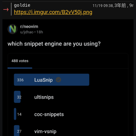
3年前
, 9
goldie
11/19 09:38,
F
→
https://i.imgur.com/B2vV50j.png