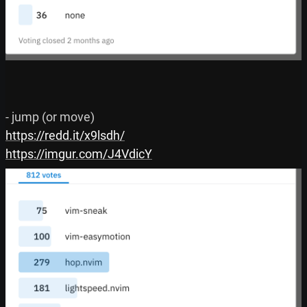
https://redd.it/x9lsdh/
https://imgur.com/J4VdicY