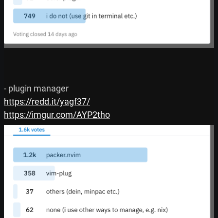
https://redd.it/yagf37/
https://imgur.com/AYP2tho