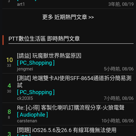
3
art1
3年前
,
08/19
更多 近期熱門文章 >>
PTT數位生活區 即時熱門文章
[請益] 玩魔獸世界熱當原因
10
[
PC_Shopping
]
33
jengmei
5小時前
,
08/06
[測試] 地端雙卡AI使用SFF-8654通道拆分簡易測
試
4
[
PC_Shopping
]
30
ck203l5
7小時前
,
08/06
Re: [心得] 客製化喇叭訂購流程分享-火狼電聲
8
[
Audiophile
]
8
carstenan
10小時前
,
08/06
[問題] iOS26.5.6及26.6 有線耳機無法使用
3