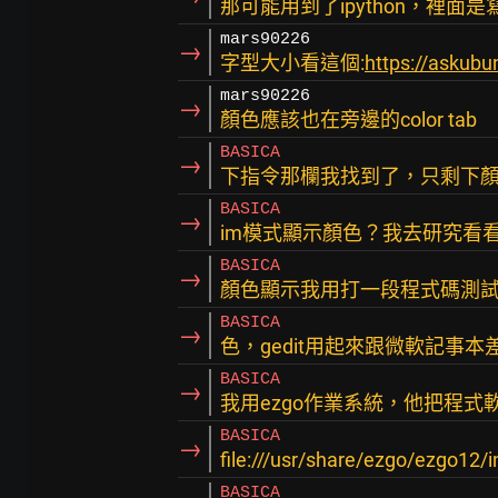
那可能用到了ipython，裡面是寫
mars90226
→
字型大小看這個:
https://askub
mars90226
→
顏色應該也在旁邊的color tab
BASICA
→
下指令那欄我找到了，只剩下顏
BASICA
→
im模式顯示顏色？我去研究看
BASICA
→
顏色顯示我用打一段程式碼測
BASICA
→
色，gedit用起來跟微軟記事本
BASICA
→
我用ezgo作業系統，他把程
BASICA
→
file:///usr/share/ezgo/ezgo12/
BASICA