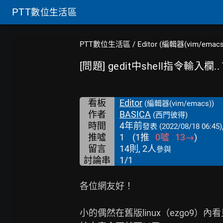
PTT
數位生活區
PTT數位生活區
/
Editor (編輯器(vim/emacs
[問題] gedit中shell指令輸入欄.
看板
Editor
(編輯器(vim/emacs))
作者
BASICA
(西門彼得)
時間
4年前
發表
(2022/08/18 06:45)
推噓
1
(
1
推
0
噓
13
→
)
留言
14則, 2人
參與
討論串
1/1
各位網友好！

小的偶然在舊版linux（ezgo9）內