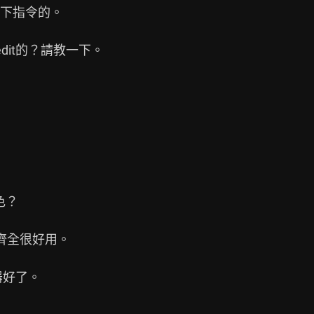
下指令的。

it的？請教一下。

？

齊全很好用。

好了。
