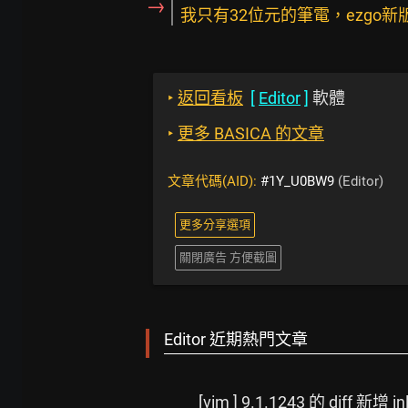
→
我只有32位元的筆電，ezgo
‣
返回看板
[
Editor
]
軟體
‣
更多 BASICA 的文章
文章代碼(AID):
#1Y_U0BW9
(Editor)
更多分享選項
關閉廣告 方便截圖
Editor 近期熱門文章
[vim ] 9.1.1243 的 diff 新增 in