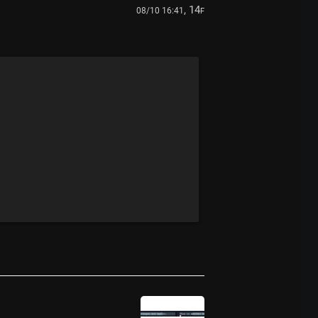
, 14
08/10 16:41
F