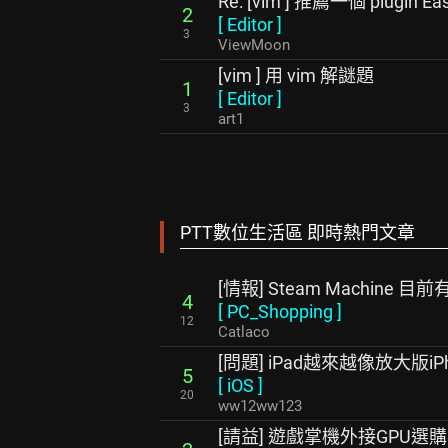
Re: [vim ] 推薦一個 plugin Ea
2
[
Editor
]
3
ViewMoon
[vim ] 用 vim 解謎題
1
[
Editor
]
3
art1
PTT數位生活區 即時熱門文章
[情報] Steam Machine 
4
[
PC_Shopping
]
12
Catlaco
[問題] iPad越來越像放大版iPh
5
[
iOS
]
20
ww12ww123
[請益] 遊戲掌機外接GPU選購