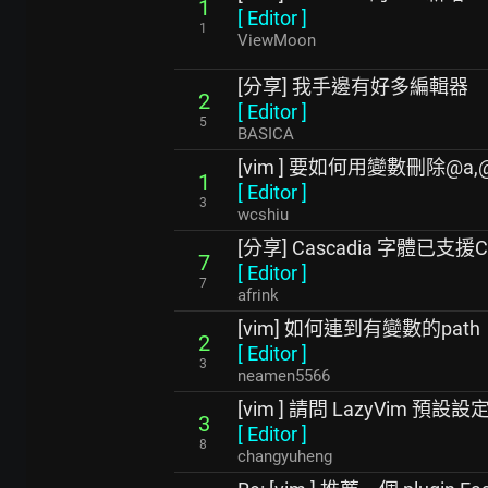
1
[
Editor
]
1
ViewMoon
[分享] 我手邊有好多編輯器
2
[
Editor
]
5
BASICA
[vim ] 要如何用變數刪除@a
1
[
Editor
]
3
wcshiu
[分享] Cascadia 字體已支
7
[
Editor
]
7
afrink
[vim] 如何連到有變數的path
2
[
Editor
]
3
neamen5566
[vim ] 請問 LazyVim 
3
[
Editor
]
8
changyuheng