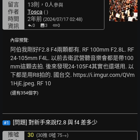
留言
13則，0人
參與
作者
Tosca
( )
時間
2年前
(2024/07/17 02:48)
資訊
0
image
3
link
0
內容預覽:
阿伯我剛好F2.8 F4兩顆都有. RF 100mm F2.8L. RF 
24-105mm F4L. 以前去衛武營聽音樂會都是帶100
mm這顆去拍. 後來發現24-105F4其實也還堪用. 以
下都是用R8拍的. 國台交. 
https://i.imgur.com/QVm
1HjE.jpeg.
 RF 10
(還有354個字)
[問題] 對新手來說f2.8 與 f4 差多少
#1
推噓
30
(30推
0噓 75→
)