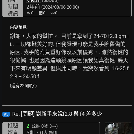
(BBQBB)
時間
2年前
(2024/08/06 20:00)
資訊
0
image
0
link
0
內容預覽:
謝謝，大家的幫忙。. 目前是拿到了24-70 f2.8 gm i
i.. 一切都挺美好的. 但我發現可能是我手腕舊傷的
原因. 我手的附負重好像沒以前優秀，. 雖然復健的
很偷懶. 也是因為這顆鏡頭原因讓我認真復健. 幾天
下來有明顯差異. 但與此同時，我突然看到. 16-25 f
2.8 + 24-50 f
(還有225個字)
Re: [問題] 對新手來說f2.8 與 f4 差多少
#3
推噓
2
(2推
0噓 3→
)
留言
5則，0人
參與