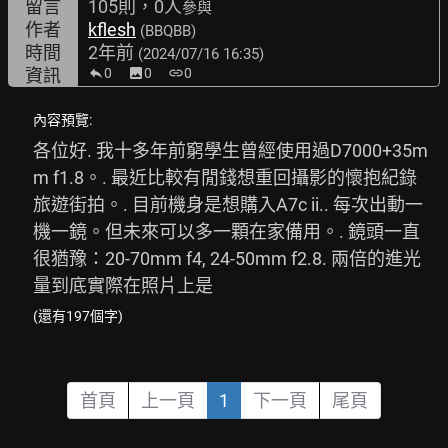
留言
105則，0人
參與
作者
kflesh
(BBQBB)
時間
2年前
(2024/07/16 16:35)
資訊
0
image
0
link
0
內容預覽:
各位好. 我十多年前窮學生曾經使用過D7000+35m
m f1.8。. 最近比較有閒錢想重回攝影的懷抱紀錄
旅遊街拍。. 目前機身是想購入A7c ii.. 每次出動一
機一鏡。但未來可以多一顆在家備用。. 鏡頭一直
很猶豫：20-70mm f4, 24-50mm f2.8. 兩倍的進光
量到底實際在照片上是
(還有197個字)
首頁
上一頁
1
下一頁
尾頁