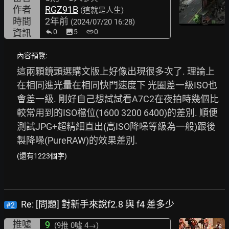
作者
RGZ91B
(這就是人生)
時間
2年前
(2024/07/20 16:28)
資訊
0
image
5
link
0
內容預覽:
這兩顆鏡頭選購文版上好像出現很多次了. 理論上
在相同進光量在相同快門速度下 光圈差一級ISO也
會差一級. 剛好自己想試試看A7C2在夜拍時幾個比
較常用到的ISO檔位(1600 3200 6400)的差別. 順便
測試JPG+超精細直出(高ISO降噪等級為一般)跟後
製降噪(PureRAW)的效果差別. 
(還有1223個字)
Re: [問題] 對新手來說f2.8 與 f4 差多少
#2
推噓
9
(9推
0噓 4→
)