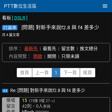
PTT
數位生活區
看板
[
DSLR
]
[問題] 對新手來說f2.8 與 f4 差多少
討論串
共 4 篇文章
排序：
最新先
|
最舊先
|
留言數
|
推文總分
內容預覽：
開啟
|
關閉
|
只限未讀
首頁
上一頁
1
下一頁
尾頁
Re: [問題] 對新手來說f2.8 與 f4 差多少
#4
推噓
15
(15推
0噓 27→
)
留言
42則，0人
參與
作者
kflesh