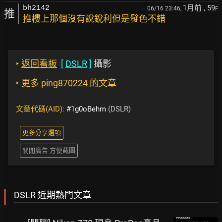
1月前
, 59
bh2142
06/16 23:46,
F
推
推樓上那個沒有說銳利但是發色不錯
‣
返回看板
[
DSLR
]
攝影
‣
更多 ping870224 的文章
文章代碼(AID):
#1g0oBehm
(DSLR)
更多分享選項
關閉廣告 方便截圖
DSLR 近期熱門文章