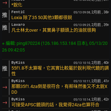
→
*銳化
2月前
, 38
FentiC
05/13 09:08,
F
推
Loxia 除了35 50其他3顆都很鋭
2月前
, 39
Lavaro
05/13 09:25,
F
推
凡士林太over，其實鼻子額頭上的油就很夠
※ 編輯: ping870224 (126.186.153.184 日本), 05/13/20
2月前
, 40
ByKiss
05/13 10:10,
F
推
55f1.8不太算喔，它其實比較屬於銳利現代鏡的調
性
2月前
, 41
ByKiss
05/13 10:11,
F
→
那顆35f1.4za倒是很符合，有蔡味然後又不太銳X
DD
2月前
, 42
ByKiss
05/13 10:14,
F
→
可接受APSC鏡頭的話，我覺得24za也算符合