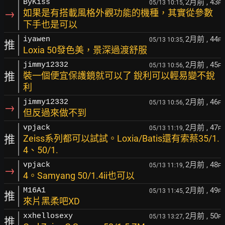
2月前
, 43
ByKiss
05/13 10:15,
F
→
如果是有搭載風格外觀功能的機種，其實從參數
下手也是可以
2月前
, 44
iyawen
05/13 10:35,
F
推
Loxia 50發色美，景深過渡舒服
2月前
, 45
jimmy12332
05/13 10:56,
F
推
裝一個便宜保護鏡就可以了 銳利可以輕易變不銳
利
2月前
, 46
jimmy12332
05/13 10:56,
F
→
但反過來做不到
2月前
, 47
vpjack
05/13 11:19,
F
推
Zeiss系列都可以試試。Loxia/Batis還有索蔡35/1.
4、50/1.
2月前
, 48
vpjack
05/13 11:19,
F
→
4。Samyang 50/1.4ii也可以
2月前
, 49
M16A1
05/13 11:45,
F
推
來片黑柔吧XD
2月前
, 50
xxhellosexy
05/13 13:27,
F
推