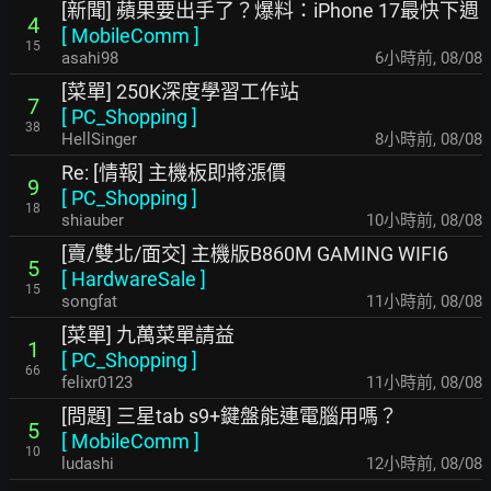
[新聞] 蘋果要出手了？爆料：iPhone 17最快下週
4
[
MobileComm
]
15
asahi98
6小時前
,
08/08
[菜單] 250K深度學習工作站
7
[
PC_Shopping
]
38
HellSinger
8小時前
,
08/08
Re: [情報] 主機板即將漲價
9
[
PC_Shopping
]
18
shiauber
10小時前
,
08/08
[賣/雙北/面交] 主機版B860M GAMING WIFI6
5
[
HardwareSale
]
15
songfat
11小時前
,
08/08
[菜單] 九萬菜單請益
1
[
PC_Shopping
]
66
felixr0123
11小時前
,
08/08
[問題] 三星tab s9+鍵盤能連電腦用嗎？
5
[
MobileComm
]
10
ludashi
12小時前
,
08/08