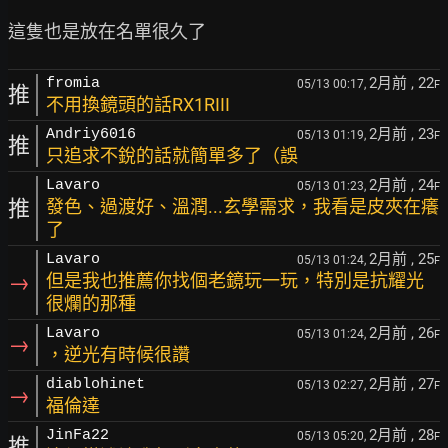
2月前
, 22
fromia
05/13 00:17,
F
推
不用換鏡頭的話RX1RIII
2月前
, 23
Andriy6016
05/13 01:19,
F
推
只追求不銳的話就簡單多了（誤
2月前
, 24
Lavaro
05/13 01:23,
F
推
發色、過渡好、溫潤...玄學需求，我看是皮夾在癢
了
2月前
, 25
Lavaro
05/13 01:24,
F
→
但是我也推薦你找個老鏡玩一玩，特別是抗耀光
很爛的那種
2月前
, 26
Lavaro
05/13 01:24,
F
→
，逆光有時候很讚
2月前
, 27
diablohinet
05/13 02:27,
F
→
福倫達
2月前
, 28
JinFa22
05/13 05:20,
F
推