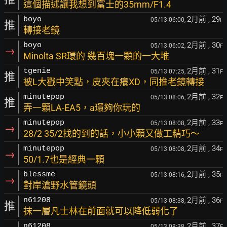
這個描述讓我想到富士的35mm/F1.4
2月前
, 29
boyo
05/13 06:00,
F
推
轉接老鏡
2月前
, 30
boyo
05/13 06:02,
F
→
Minolta SR環的 幾百塊一顆的一大堆
2月前
, 31
tgenie
05/13 07:25,
F
推
被L大戳中笑點，皮夾在癢XD，同推老鏡轉接
2月前
, 32
minutepop
05/13 08:06,
F
推
弄一顆LA-EA5，a環夠你玩的
2月前
, 33
minutepop
05/13 08:08,
F
→
28/2 35/2找的到的話，小小顆又做工精巧～
2月前
, 34
minutepop
05/13 08:08,
F
→
50/1.7也是經典一顆
2月前
, 35
blessme
05/13 08:16,
F
→
對岸滄野水管鏡頭
2月前
, 36
n61208
05/13 08:38,
F
推
抹一層凡士林在前面就可以降低弱化了
2月前
, 37
n61208
05/13 08:38,
F