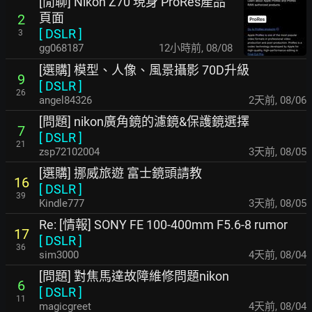
[閒聊] Nikon Z70 現身 ProRes產品
頁面
2
[
DSLR
]
3
gg068187
12小時前
,
08/08
[選購] 模型、人像、風景攝影 70D升級
9
[
DSLR
]
26
angel84326
2天前
,
08/06
[問題] nikon廣角鏡的濾鏡&保護鏡選擇
7
[
DSLR
]
21
zsp72102004
3天前
,
08/05
[選購] 挪威旅遊 富士鏡頭請教
16
[
DSLR
]
39
Kindle777
3天前
,
08/05
Re: [情報] SONY FE 100-400mm F5.6-8 rumor
17
[
DSLR
]
36
sim3000
4天前
,
08/04
[問題] 對焦馬達故障維修問題nikon
6
[
DSLR
]
11
magicgreet
4天前
,
08/04