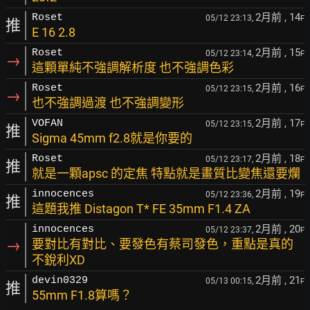
2月前
, 14
Roset
05/12 23:13,
F
推
E 16 2.8
2月前
, 15
Roset
05/12 23:14,
F
→
這顆單純不強調解析度 也不強調色彩
2月前
, 16
Roset
05/12 23:15,
F
→
也不強調過渡 也不強調變形
2月前
, 17
VOFAN
05/12 23:15,
F
推
Sigma 45mm f2.8就是你要的
2月前
, 18
Roset
05/12 23:17,
F
推
就是一顆apsc 的定焦 特點就是畫質比變焦還要爛
2月前
, 19
innocences
05/12 23:36,
F
推
這題我推 Distagon T* FE 35mm F1.4 ZA
2月前
, 20
innocences
05/12 23:37,
F
→
要對比有對比、要發色有蔡司發色，重點是真的
不銳利XD
2月前
, 21
devin0329
05/13 00:15,
F
推
55mm F1.8算嗎？