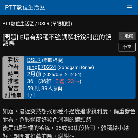
PTT
數位生活區
PTT數位生活區
/
DSLR (單眼相機)
[問題] E環有那種不強調解析銳利度的鏡
＋收藏
頭嗎
分享
看板
DSLR
(單眼相機)
作者
ping870224
(Sonogami Rinne)
時間
2月前
(2026/05/12 12:54)
推噓
36
(
36
推
0
噓
23
→
)
留言
59則, 39人
參與
討論串
1/1
如題，最近突然想找那種不過度追求銳利度，偏重發色
耐看、色彩過度好發色溫潤的鏡頭然

後是E環全幅的系統，35或50焦段皆可，體積越小越
好，想問有推薦的嗎，謝謝～
