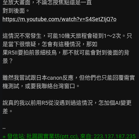
至放大畫面，不論怎按焦點還是一直

https://m.youtube.com/watch?v=S4SetZIjQ7o
這情況不常發生，可能10幾天旅程會碰到1～2次。只
是當下很懷疑，怎會有這種情況，那如

果R5II要拍前景細枝鳥，那不就可能會對到後面的背
景？

雖然我嘗試跟日本canon反應，但他們也只能回覆需實
機測試，或要我聯絡台灣窗口。

說真的我以前用R5從沒遇到過這情況，怎加個AI變更
差。

※ 發信站: 批踢踢實業坊(ptt.cc), 來自: 223.137.187.235 