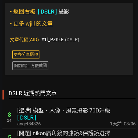
‣
返回看板
[
DSLR
]
攝影
‣
更多 wjill 的文章
文章代碼(AID):
#1f_PZKkE
(DSLR)
更多分享選項
關閉廣告 方便截圖
DSLR 近期熱門文章
[選購] 模型、人像、風景攝影 70D升級
8
[
DSLR
]
24
angel84326
1天前
,
08/06
[問題] nikon廣角鏡的濾鏡&保護鏡選擇
5