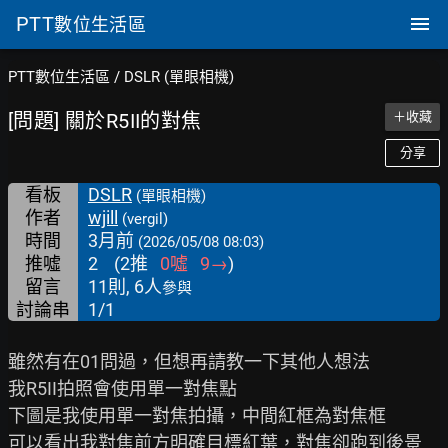
PTT
數位生活區
PTT數位生活區
/
DSLR (單眼相機)
[問題] 關於R5II的對焦
＋收藏
分享
看板
DSLR
(單眼相機)
作者
wjill
(vergil)
時間
3月前
(2026/05/08 08:03)
推噓
2
(
2
推
0
噓
9
→
)
留言
11則, 6人
參與
討論串
1/1
雖然有在01問過，但想再請教一下其他人想法

我R5II拍照會使用單一對焦點

下圖是我使用單一對焦拍攝，中間紅框為對焦框
