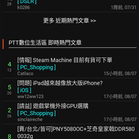
[
DSLR
]
28
k0286
1周前
,
07/31
更多 近期熱門文章 >>
PTT數位生活區 即時熱門文章
[情報] Steam Machine 目前有貨可下單
4
[
PC_Shopping
]
12
Catlaco
15小時前
,
08/07
[問題] iPad越來越像放大版iPhone?
5
[
iOS
]
20
ww12ww123
17小時前
,
08/07
[請益] 遊戲掌機外接GPU選購
2
[
PC_Shopping
]
26
sinclaireche
17小時前
,
08/07
[賣/台北/皆可]PNY5080OC+芝奇皇家戟DDR580
0032g
8