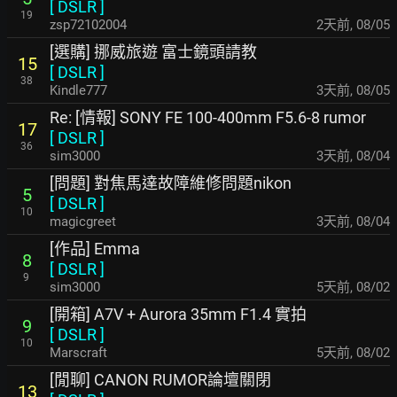
[
DSLR
]
19
zsp72102004
2天前
,
08/05
[選購] 挪威旅遊 富士鏡頭請教
15
[
DSLR
]
38
Kindle777
3天前
,
08/05
Re: [情報] SONY FE 100-400mm F5.6-8 rumor
17
[
DSLR
]
36
sim3000
3天前
,
08/04
[問題] 對焦馬達故障維修問題nikon
5
[
DSLR
]
10
magicgreet
3天前
,
08/04
[作品] Emma
8
[
DSLR
]
9
sim3000
5天前
,
08/02
[開箱] A7V + Aurora 35mm F1.4 實拍
9
[
DSLR
]
10
Marscraft
5天前
,
08/02
[閒聊] CANON RUMOR論壇關閉
13