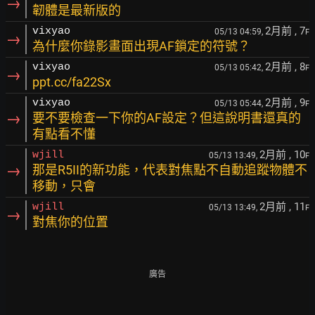
→
韌體是最新版的
2月前
, 7
vixyao
05/13 04:59,
F
→
為什麼你錄影畫面出現AF鎖定的符號？
2月前
, 8
vixyao
05/13 05:42,
F
→
ppt.cc/fa22Sx
2月前
, 9
vixyao
05/13 05:44,
F
→
要不要檢查一下你的AF設定？但這說明書還真的
有點看不懂
2月前
, 10
wjill
05/13 13:49,
F
→
那是R5II的新功能，代表對焦點不自動追蹤物體不
移動，只會
2月前
, 11
wjill
05/13 13:49,
F
→
對焦你的位置
廣告