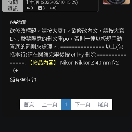
時間
1年前
(2025/05/10 15:29)
資訊
0
image
3
link
0
內容預覽:
欲修改標題，請按大寫T。欲修改內文，請按大寫
E。. 嚴禁隨意的刪文重po，否則一律以板規手動
置底的罰則來處理。. =============== 以上(包
括本行)請在閱讀完畢後按 ctrl+y 刪除 ==========
=====. 
【物品內容】
 Nikon Nikkor Z 40mm f/2 
（+
(還有360個字)
首頁
上一頁
1
下一頁
尾頁