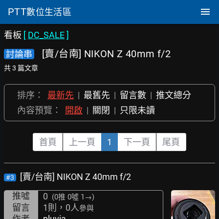
PTT
數位生活區
看板
[
DC_SALE
]
[賣/台南] NIKON Z 40mm f/2
討論串
共 3 篇文章
排序：
最新先
|
最舊先
|
留言數
|
推文總分
內容預覽：
開啟
|
關閉
|
只限未讀
首頁
上一頁
1
下一頁
尾頁
[賣/台南] NIKON Z 40mm f/2
#3
推噓
0
(0推
0噓 1→
)
留言
1則，0人
參與
作者
pluvia