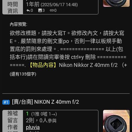
時間
1年前
(2025/06/17 14:48)
資訊
0
image
3
link
0
內容預覽:
欲修改標題，請按大寫T。欲修改內文，請按大寫
E。. 嚴禁隨意的刪文重po，否則一律以板規手動
置底的罰則來處理。. =============== 以上(包
括本行)請在閱讀完畢後按 ctrl+y 刪除 ==========
=====. 
【物品內容】
Nikon Nikkor Z 40mm f/2 （+ 
(還有135個字)
[賣/台南] NIKON Z 40mm f/2
#1
推噓
1
(1推
0噓 1→
)
留言
2則，0人
參與
作者
pluvia