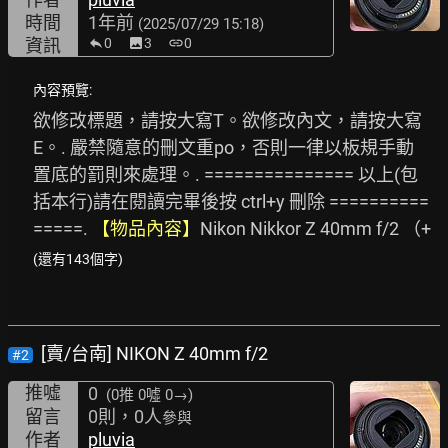
時間
1年前
(2025/07/29 15:18)
資訊
0
image
3
link
0
內容預覽:
欲修改標題，請按大寫T。欲修改內文，請按大寫
E。. 嚴禁隨意的刪文重po，否則一律以板規手動
置底的罰則來處理。. =============== 以上(包
括本行)請在閱讀完畢後按 ctrl+y 刪除 ==========
=====. 
【物品內容】
Nikon Nikkor Z 40mm f/2 （+ 
(還有143個字)
[賣/台南] NIKON Z 40mm f/2
#2
推噓
0
(0推
0噓 0→
)
留言
0則，0人
參與
作者
pluvia