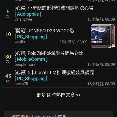
toymilaran
12小時前
,
08/09
[心得] 小房間的低頻駐波問題解決心得
6
[
Audiophile
]
22
ChangYee
15小時前
,
08/09
[開箱] JONSBO D33 WOOD版
10
[
PC_Shopping
]
11
wolflsi
15小時前
,
08/09
[心得] Fold7跟Fold8影片簡易對比
30
[
MobileComm
]
79
peoplemore
15小時前
,
08/09
[心得] 5卡Local LLM推理機組裝與調整
45
[
PC_Shopping
]
65
laeva75
15小時前
,
08/09
更多 即時熱門文章 >>