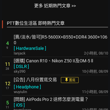
更多 近期熱門文章 >>
PTT數位生活區 即時熱門文章
[賣/淡水/皆可]R5-5600X+B550+DDR4 3600+106
0
4
[
HardwareSale
]
9
lanjack
2小時前
,
08/10
[選購] Canon R10、Nikon Z50 II及OM-5 ll
11
[
DSLR
]
28
sky390
10小時前
,
08/09
[公告] 八月份置底交易
置底
12
[
Headphone
]
17
wuyiulin
11小時前
,
08/09
[問題] AirPods Pro 2 送修怎麼測電量？
5
[
iOS
]
11