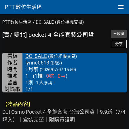
PTT
數位生活區
PTT數位生活區
/
DC_SALE (數位相機交易)
[賣/ 雙北] pocket 4 全能套裝公司貨
＋收藏
分享
看板
DC_SALE
(數位相機交易)
作者
lynne0613
(悅欣)
時間
1月前
(2026/07/07 15:50)
推噓
1
(
1
推
0
噓
0
→
)
留言
1則, 1人
參與
討論串
1/1
【物品內容】
DJI Osmo Pocket 4 全能套裝 台灣公司貨｜9.9新（7/4
購入）｜盒裝完整｜附購買證明
