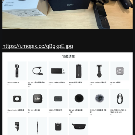
https://i.mopix.cc/qBgkpE.jpg