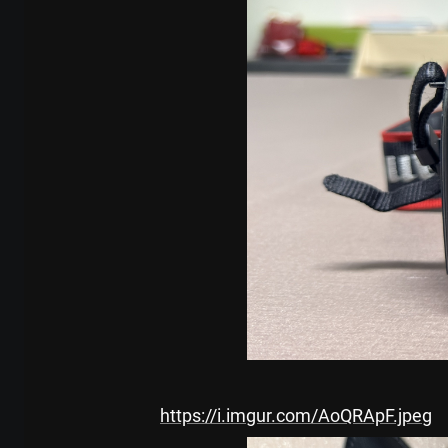
https://i.imgur.com/AoQRApF.jpeg