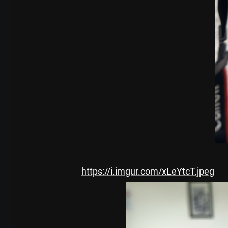
https://i.imgur.com/xLeYtcT.jpeg