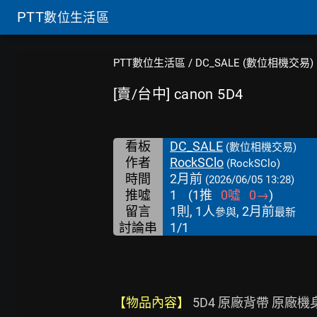
PTT
數位生活區
PTT數位生活區
/
DC_SALE (數位相機交易)
[賣/台中] canon 5D4
看板
DC_SALE
(數位相機交易)
作者
RockSClo
(RockSClo)
時間
2月前
(2026/06/05 13:28)
推噓
1
(
1
推
0
噓
0
→
)
留言
1則, 1人
, 2月前
參與
最新
討論串
1/1
【物品內容】
 5D4 原廠背帶 原廠機