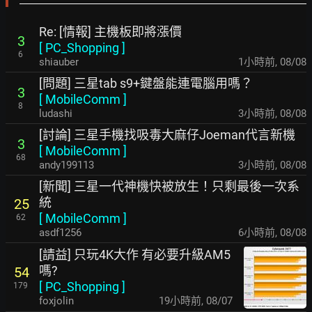
Re: [情報] 主機板即將漲價
3
[
PC_Shopping
]
6
shiauber
1小時前
,
08/08
[問題] 三星tab s9+鍵盤能連電腦用嗎？
3
[
MobileComm
]
8
ludashi
3小時前
,
08/08
[討論] 三星手機找吸毒大麻仔Joeman代言新機
3
[
MobileComm
]
68
andy199113
3小時前
,
08/08
[新聞] 三星一代神機快被放生！只剩最後一次系
統
25
[
MobileComm
]
62
asdf1256
6小時前
,
08/08
[請益] 只玩4K大作 有必要升級AM5
嗎?
54
[
PC_Shopping
]
179
foxjolin
19小時前
,
08/07