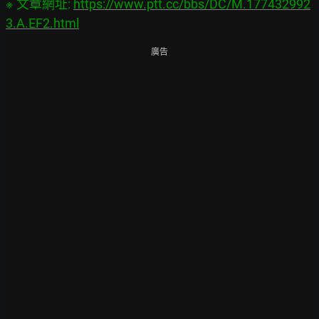
※ 文章網址: 
https://www.ptt.cc/bbs/DC/M.177432992
3.A.EF2.html
廣告