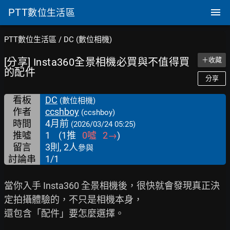
PTT
數位生活區
PTT數位生活區
/
DC (數位相機)
[分享] Insta360全景相機必買與不值得買
＋收藏
的配件
分享
看板
DC
(數位相機)
作者
ccshboy
(ccshboy)
時間
4月前
(2026/03/24 05:25)
推噓
1
(
1
推
0
噓
2
→
)
留言
3則, 2人
參與
討論串
1/1
當你入手 Insta360 全景相機後，很快就會發現真正決
定拍攝體驗的，不只是相機本身，

還包含「配件」要怎麼選擇。
