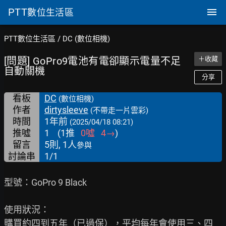
PTT
數位生活區
PTT數位生活區
/
DC (數位相機)
[問題] GoPro9電池有電卻顯示電量不足
＋收藏
自動關機
分享
看板
DC
(數位相機)
作者
dirtysleeve
(不帶走一片雲彩)
時間
1年前
(2025/04/18 08:21)
推噓
1
(
1
推
0
噓
4
→
)
留言
5則, 1人
參與
討論串
1/1
型號：GoPro 9 Black

使用狀況：

購買約四到五年（已過保），平均每年會使用三、四