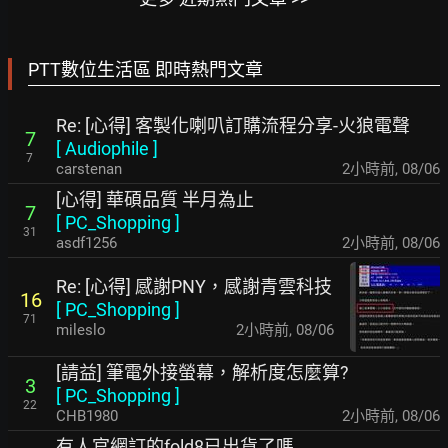
PTT數位生活區 即時熱門文章
Re: [心得] 客製化喇叭訂購流程分享-火狼電聲
7
[
Audiophile
]
7
carstenan
2小時前
,
08/06
[心得] 華碩品質 半月為止
7
[
PC_Shopping
]
31
asdf1256
2小時前
,
08/06
Re: [心得] 感謝PNY，感謝青雲科技
16
[
PC_Shopping
]
71
mileslo
2小時前
,
08/06
[請益] 筆電外接螢幕，解析度怎麼算?
3
[
PC_Shopping
]
22
CHB1980
2小時前
,
08/06
有人官網訂的fold8已出貨了嗎