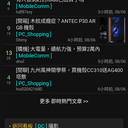
4
[
MobileComm
]
9
hdf87ery
3小時前
,
08/06
[開箱] 木紋成癮症？ANTEC P30 AR
GB 機殼
9
[
PC_Shopping
]
19
Ohmy
4小時前
,
08/06
[購機] 大電量，續航力強，預算2萬內
13
[
MobileComm
]
28
dnol
5小時前
,
08/06
[閒聊] 九州風神開學祭，買機殼CC310送AG400
塔散
4
[
PC_Shopping
]
18
hix020421680
6小時前
,
08/06
更多 即時熱門文章 >>
‣
返回看板
[
DC
]
攝影