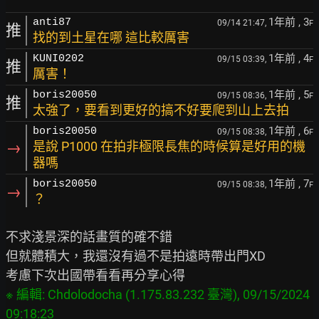
1年前
, 3
anti87
09/14 21:47,
F
推
找的到土星在哪 這比較厲害
1年前
, 4
KUNI0202
09/15 03:39,
F
推
厲害！
1年前
, 5
boris20050
09/15 08:36,
F
推
太強了，要看到更好的搞不好要爬到山上去拍
1年前
, 6
boris20050
09/15 08:38,
F
→
是說 P1000 在拍非極限長焦的時候算是好用的機
器嗎
1年前
, 7
boris20050
09/15 08:38,
F
→
？
不求淺景深的話畫質的確不錯

但就體積大，我還沒有過不是拍遠時帶出門XD

※ 編輯: Chdolodocha (1.175.83.232 臺灣), 09/15/2024 