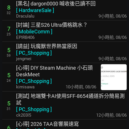
[黑名] dargon0000 喊收後已讀不回
8
[
HardwareSale
]
32
Draculalu
9小時前
,
08/06
[討論] 三星S26 Ultra價格跳水？
7
[
MobileComm
]
25
EPIRB406
9小時前
,
08/06
[請益] 玩魔獸世界熱當原因
5
[
PC_Shopping
]
59
jengmei
9小時前
,
08/06
[心得] DIY Steam Machine 小石頭
DeskMeet
5
[
PC_Shopping
]
24
kimisawa
10小時前
,
08/06
[測試] 地端雙卡AI使用SFF-8654通道拆分簡易測
試
5
[
PC_Shopping
]
31
ck203l5
12小時前
,
08/06
[心得] 2026 TAA音響展速寫
6