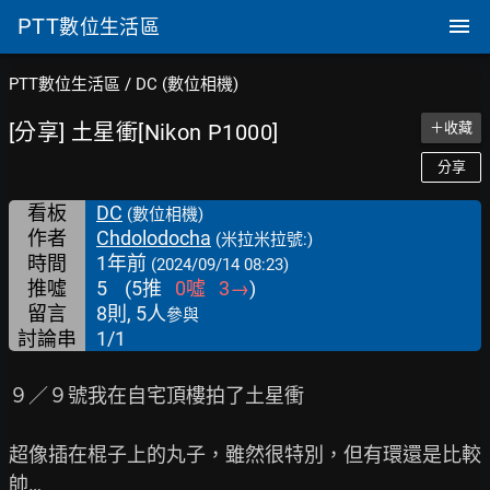
PTT
數位生活區
PTT數位生活區
/
DC (數位相機)
[分享] 土星衝[Nikon P1000]
＋收藏
分享
看板
DC
(數位相機)
作者
Chdolodocha
(米拉米拉號:)
時間
1年前
(2024/09/14 08:23)
推噓
5
(
5
推
0
噓
3
→
)
留言
8則, 5人
參與
討論串
1/1
９／９號我在自宅頂樓拍了土星衝

超像插在棍子上的丸子，雖然很特別，但有環還是比較
帥…
