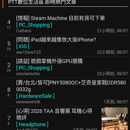
PTT數位生活區 即時熱門文章
[情報] Steam Machine 目前有貨可下單
4
[
PC_Shopping
]
12
Catlaco
21小時前
,
08/07
[問題] iPad越來越像放大版iPhone?
5
[
iOS
]
20
ww12ww123
22小時前
,
08/07
[請益] 遊戲掌機外接GPU選購
2
[
PC_Shopping
]
26
sinclaireche
23小時前
,
08/07
[賣/台北/皆可]PNY5080OC+芝奇皇家戟DDR580
0032g
8
[
HardwareSale
]
8
newnewmilk
1天前
,
08/07
[心得] 2026 TAA 音響展 耳機心得
簡評
7
[
Headphone
]
8