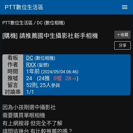
PTT
數位生活區
PTT數位生活區
/
DC (數位相機)
[購機] 請推薦國中生攝影社新手相機
＋收藏
分享
看板
DC
(數位相機)
作者
RXX
(妄想)
時間
1年前
(2024/09/04 06:46)
推噓
24
(
24
推
0
噓
28
→
)
留言
52則, 25人
參與
討論串
1/1
因為小孩剛選中攝影社

需要購買單眼相機

有上網搜尋 但完全不了解

請問這幾台 有比較推薦的嗎？
