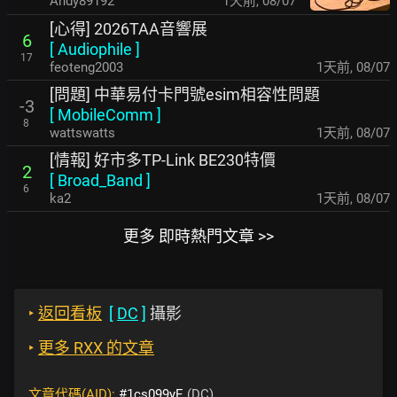
Andy89192
1天前
,
08/07
[心得] 2026TAA音響展
6
[
Audiophile
]
17
feoteng2003
1天前
,
08/07
[問題] 中華易付卡門號esim相容性問題
-3
[
MobileComm
]
8
wattswatts
1天前
,
08/07
[情報] 好市多TP-Link BE230特價
2
[
Broad_Band
]
6
ka2
1天前
,
08/07
更多 即時熱門文章 >>
‣
返回看板
[
DC
]
攝影
‣
更多 RXX 的文章
文章代碼(AID):
#1cs099yE
(DC)