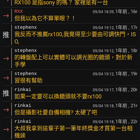
RX100 是指sony 的嗎？ 家裡是有一台
1年前
, 16
RXX
09/04 18:39,
F
→
但我以為它不算單眼？！
1年前
, 17
stephenx
09/04 19:12,
F
推
我反而不推薦rx100,我覺得至少要由可調快門，IS
O,
1年前
, 18
stephenx
09/04 19:12,
F
→
的轉盤配上可以實體可以調光圈的鏡頭，對於新
手學
1年前
, 19
stephenx
09/04 19:12,
F
→
習很有幫助
1年前
, 20
rinkai
09/04 19:17,
F
推
如果一定要可以換鏡頭就不要rx100
1年前
, 21
rinkai
09/04 19:18,
F
→
但是攝影社要自備相機? 太硬了吧
1年前
, 22
rinkai
09/04 19:18,
F
→
大叔我拿到這輩子第一筆年終獎金才買第一台相
機誒