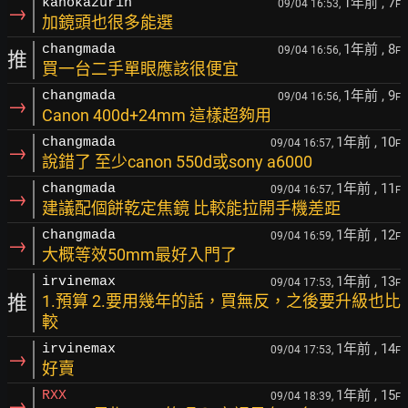
1年前
, 7
kanokazurin
09/04 16:53,
F
→
加鏡頭也很多能選
1年前
, 8
changmada
09/04 16:56,
F
推
買一台二手單眼應該很便宜
1年前
, 9
changmada
09/04 16:56,
F
→
Canon 400d+24mm 這樣超夠用
1年前
, 10
changmada
09/04 16:57,
F
→
說錯了 至少canon 550d或sony a6000
1年前
, 11
changmada
09/04 16:57,
F
→
建議配個餅乾定焦鏡 比較能拉開手機差距
1年前
, 12
changmada
09/04 16:59,
F
→
大概等效50mm最好入門了
1年前
, 13
irvinemax
09/04 17:53,
F
推
1.預算 2.要用幾年的話，買無反，之後要升級也比
較
1年前
, 14
irvinemax
09/04 17:53,
F
→
好賣
1年前
, 15
RXX
09/04 18:39,
F
→