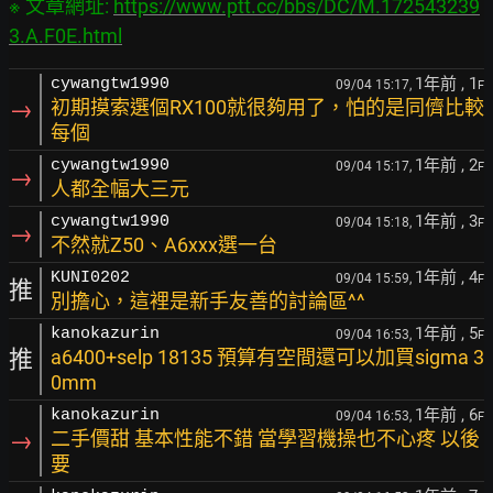
※ 文章網址: 
https://www.ptt.cc/bbs/DC/M.172543239
3.A.F0E.html
1年前
, 1
cywangtw1990
09/04 15:17,
F
→
初期摸索選個RX100就很夠用了，怕的是同儕比較
每個
1年前
, 2
cywangtw1990
09/04 15:17,
F
→
人都全幅大三元
1年前
, 3
cywangtw1990
09/04 15:18,
F
→
不然就Z50、A6xxx選一台
1年前
, 4
KUNI0202
09/04 15:59,
F
推
別擔心，這裡是新手友善的討論區^^
1年前
, 5
kanokazurin
09/04 16:53,
F
推
a6400+selp 18135 預算有空間還可以加買sigma 3
0mm
1年前
, 6
kanokazurin
09/04 16:53,
F
→
二手價甜 基本性能不錯 當學習機操也不心疼 以後
要