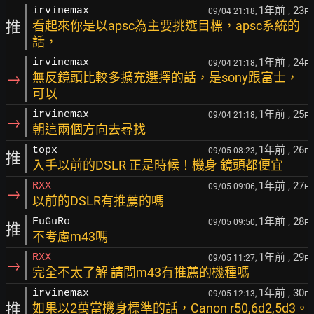
1年前
, 23
irvinemax
09/04 21:18,
F
推
看起來你是以apsc為主要挑選目標，apsc系統的
話，
1年前
, 24
irvinemax
09/04 21:18,
F
→
無反鏡頭比較多擴充選擇的話，是sony跟富士，
可以
1年前
, 25
irvinemax
09/04 21:18,
F
→
朝這兩個方向去尋找
1年前
, 26
topx
09/05 08:23,
F
推
入手以前的DSLR 正是時候！機身 鏡頭都便宜
1年前
, 27
RXX
09/05 09:06,
F
→
以前的DSLR有推薦的嗎
1年前
, 28
FuGuRo
09/05 09:50,
F
推
不考慮m43嗎
1年前
, 29
RXX
09/05 11:27,
F
→
完全不太了解 請問m43有推薦的機種嗎
1年前
, 30
irvinemax
09/05 12:13,
F
推
如果以2萬當機身標準的話，Canon r50,6d2,5d3。