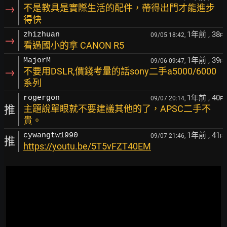
→
不是教具是實際生活的配件，帶得出門才能進步
得快
1年前
, 38
zhizhuan
09/05 18:42,
F
→
看過國小的拿 CANON R5
1年前
, 39
MajorM
09/06 09:47,
F
→
不要用DSLR,價錢考量的話sony二手a5000/6000
系列
1年前
, 40
rogergon
09/07 20:14,
F
推
主題說單眼就不要建議其他的了，APSC二手不
貴。
1年前
, 41
cywangtw1990
09/07 21:46,
F
推
https://youtu.be/5T5vFZT40EM