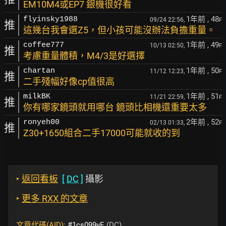
EM10M4或EP7 銀機很好看
1年前
, 48
flyinsky1988
09/24 22:56,
F
推
這幾台我會選Z5，但小孩可能沒辦法負擔重量。
1年前
, 49
coffee777
10/13 02:50,
F
推
考慮重量體積，M4/3是好選擇
1年前
, 50
chartan
11/12 12:23,
F
推
二手殘幅好像cp值很高
1年前
, 51
milkBK
11/21 22:59,
F
推
你有哪家鏡頭就用哪台 鏡頭比相機還重要太多
2年前
, 52
ronyeh00
02/13 01:33,
F
推
Z30+1650組合二手17000可能就收的到
‣
返回看板
[
DC
]
攝影
‣
更多 RXX 的文章
文章代碼(AID):
#1cs099yE
(DC)