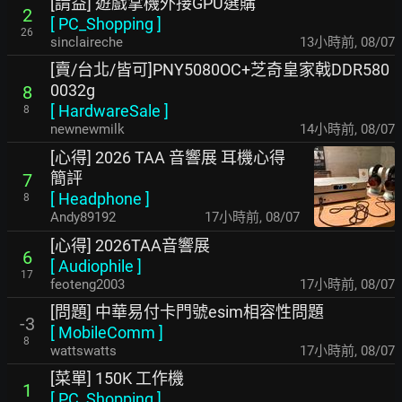
[請益] 遊戲掌機外接GPU選購
2
[
PC_Shopping
]
26
sinclaireche
13小時前
,
08/07
[賣/台北/皆可]PNY5080OC+芝奇皇家戟DDR580
0032g
8
[
HardwareSale
]
8
newnewmilk
14小時前
,
08/07
[心得] 2026 TAA 音響展 耳機心得
簡評
7
[
Headphone
]
8
Andy89192
17小時前
,
08/07
[心得] 2026TAA音響展
6
[
Audiophile
]
17
feoteng2003
17小時前
,
08/07
[問題] 中華易付卡門號esim相容性問題
-3
[
MobileComm
]
8
wattswatts
17小時前
,
08/07
[菜單] 150K 工作機
1
[
PC_Shopping
]