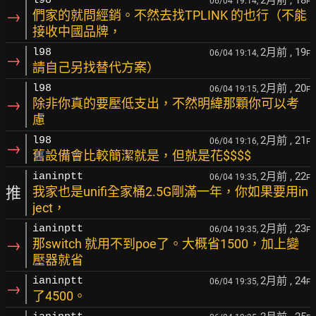
2月前
, 18
l98
06/04 19:14,
F
→
們家的就問經銷。不然去找TPLINK 的也行（不能
接收中國品牌，
2月前
, 19
l98
06/04 19:14,
F
→
請自己另找替代方案）
2月前
, 20
l98
06/04 19:15,
F
→
除非你真的要壓低支出，不然明緯那顆你可以考
慮
2月前
, 21
l98
06/04 19:16,
F
→
舊設備會比較簡潔就是，但就是花$$$$
2月前
, 22
ianinptt
06/04 19:35,
F
推
我家也是unifi全家桶2.5G剛滿一年，你如果要用in
ject，
2月前
, 23
ianinptt
06/04 19:35,
F
→
那switch 就用不到poe了。大概省1500，加上變
壓器就省
2月前
, 24
ianinptt
06/04 19:35,
F
→
了4500。