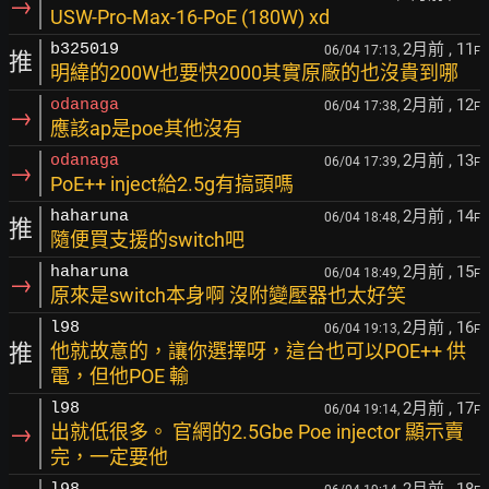
→
USW-Pro-Max-16-PoE (180W) xd
2月前
, 11
b325019
06/04 17:13,
F
推
明緯的200W也要快2000其實原廠的也沒貴到哪
2月前
, 12
odanaga
06/04 17:38,
F
→
應該ap是poe其他沒有
2月前
, 13
odanaga
06/04 17:39,
F
→
PoE++ inject給2.5g有搞頭嗎
2月前
, 14
haharuna
06/04 18:48,
F
推
隨便買支援的switch吧
2月前
, 15
haharuna
06/04 18:49,
F
→
原來是switch本身啊 沒附變壓器也太好笑
2月前
, 16
l98
06/04 19:13,
F
推
他就故意的，讓你選擇呀，這台也可以POE++ 供
電，但他POE 輸
2月前
, 17
l98
06/04 19:14,
F
→
出就低很多。 官網的2.5Gbe Poe injector 顯示賣
完，一定要他