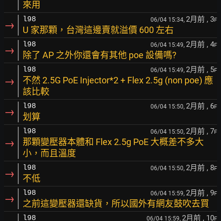
來用
2月前
, 3
l98
06/04 15:34,
F
→
U 家那顆，台灣這邊賣就溢價 600 左右
2月前
, 4
l98
06/04 15:49,
F
→
除了 AP 之外你還會有其他 poe 設備嗎?
2月前
, 5
l98
06/04 15:49,
F
→
不然 2.5G PoE Injector*2 + Flex 2.5g (non poe) 應
該比較
2月前
, 6
l98
06/04 15:50,
F
→
划算
2月前
, 7
l98
06/04 15:50,
F
→
那顆變壓器本體和 Flex 2.5g PoE 大概差不多大
小，而且溫度
2月前
, 8
l98
06/04 15:50,
F
→
不低
2月前
, 9
l98
06/04 15:59,
F
→
之前這變壓器還缺貨，所以國外有網友鼓吹去買
2月前
, 10
l98
06/04 15:59,
F