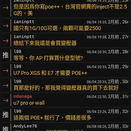
2月前
, 25
ianinptt
06/04 19:35,
F
→
但是因爲你寫poe++，台灣官網賣的inject不是2.5
G的，美
2月前
, 26
ianinptt
06/04 19:35,
F
→
國只有1G/10G可選，兩顆可能要2500
2月前
, 27
ianinptt
06/04 19:38,
F
→
總結下來我還是會買變壓器
2月前
, 28
l98
06/04 20:30,
F
推
等等，你 AP 打算買什麼型號?
2月前
, 29
l98
06/04 20:33,
F
→
U7 Pro XGS 和 E7 才需要 POE++
2月前
, 30
l98
06/04 20:33,
F
→
買那麼好的，那我覺得變壓器真的買下去就好
2月前
, 31
odanaga
06/04 22:50,
F
→
u7 pro or wall
2月前
, 32
l98
06/04 23:26,
F
推
這兩個 POE+ 就行了，價錢差很多
2月前
, 33
AndyLee76
06/08 08:26,
F
推