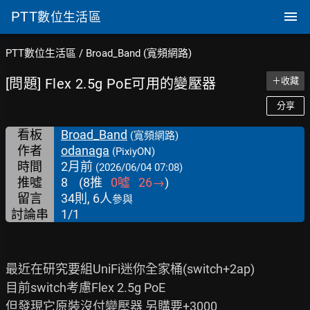
PTT
數位生活區
PTT數位生活區
/
Broad_Band (寬頻網路)
[問題] Flex 2.5g PoE可用的變壓器
＋收藏
分享
看板
Broad_Band
(寬頻網路)
作者
odanaga
(PixiyON)
時間
2月前
(2026/06/04 07:08)
推噓
8
(
8
推
0
噓
26
→
)
留言
34則, 6人
參與
討論串
1/1
最近在研究要組UniFi迷你全家桶(switch+2ap)

目前switch考慮Flex 2.5g PoE

但發現它原裝沒付變壓器 另購要+3000
