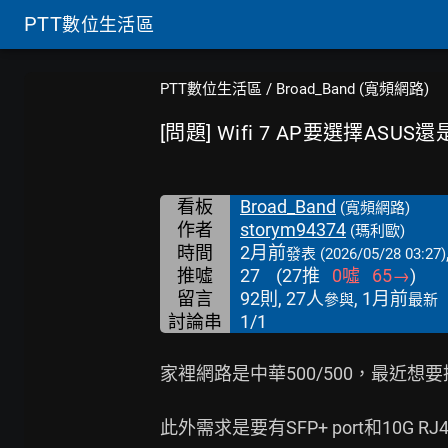
PTT
數位生活區
PTT數位生活區
/
Broad_Band (寬頻網路)
[問題] Wifi 7 AP要選擇ASUS還
看板
Broad_Band
(寬頻網路)
作者
storym94374
(瑪利歐)
時間
2月前
發表
(2026/05/28 03:27)
推噓
27
(
27
推
0
噓
65
→
)
留言
92則, 27人
, 1月前
參與
最新
討論串
1/1
家裡網路是中華500/500，最近想要
此外需求是要有SFP+ port和10G RJ45 