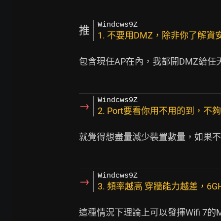
Windcws9Z
推
1. 不要用DMZ，除非你了解資
包含現任AP在內，我都開DMZ給任天堂
Windcws9Z
→
2. Port要看你用不用的到，不夠
就覺得想盡量減少裝置數量，如果不考慮
Windcws9Z
→
3. 頻率越高 穿牆能力越差，6
這種情況下理論上可以發揮Wifi 7的