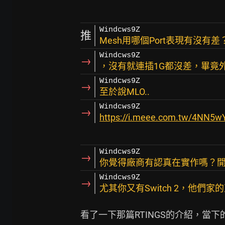
Windcws9Z
推
Mesh用哪個Port表現有沒
Windcws9Z
→
，沒有就連插1G都沒差，畢竟外網
Windcws9Z
→
至於說MLO..
Windcws9Z
→
https://i.meee.com.tw/4NN5w
Windcws9Z
→
你覺得廠商有認真在實作嗎？
Windcws9Z
→
尤其你又有Switch 2，他們家的
看了一下那篇RTINGS的介紹，當下的