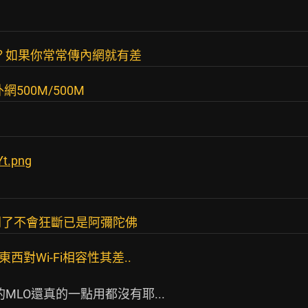
有差？如果你常常傳內網就有差
500M/500M
Yt.png
開了不會狂斷已是阿彌陀佛
東西對Wi-Fi相容性其差..
MLO還真的一點用都沒有耶...
