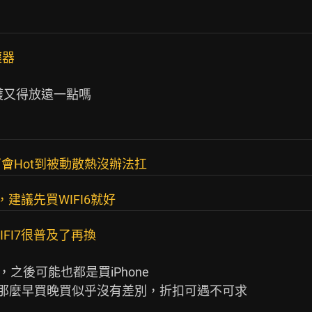
塵器
護又得放遠一點嗎

會Hot到被動散熱沒辦法扛
，建議先買WIFI6就好
FI7很普及了再換
而已，之後可能也都是買iPhone

P，那麼早買晚買似乎沒有差別，折扣可遇不可求
