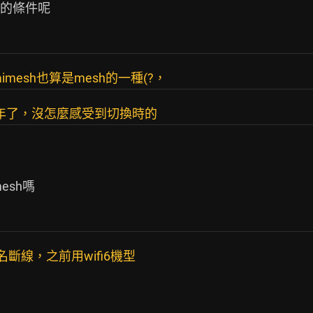
的條件呢

mesh也算是mesh的一種(?，
用兩年了，沒怎麼感受到切換時的
sh嗎

莫名斷線，之前用wifi6機型