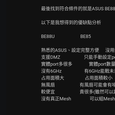
最後找到符合條件的就是ASUS BE88U
以下是我想得到的優缺點分析

BE88U                         BE85

熟悉的ASUS、設定完整方便     
支援DMZ                       只能手動設定po
實體port多很多                實體port
沒有6GHz                      有6GHz能戰未
占用面積大                    占用面積較小

無風扇                        有風扇可能會有
較便宜                        貴
沒有真正Mesh                  