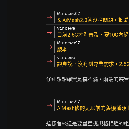
Windcws9Z
→
5. AiMesh2.0就沒啥問題，韌體3.
vincewe
→
目前2.5G才剛普及，要10G
Windcws9Z
→
版本
vincewe
→
認真說，沒有到專業需求，2.5
仔細想想確實是撐不滿，兩端的裝置只有
Windcws9Z
→
AiMesh慘的是以前的舊機種硬
這樣看來還是要盡量挑規格相近的組ai