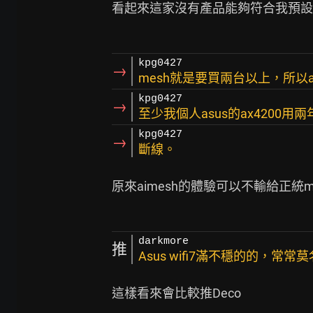
看起來這家沒有產品能夠符合我預設
kpg0427
→
mesh就是要買兩台以上，所以ai
kpg0427
→
至少我個人asus的ax4200
kpg0427
→
斷線。
原來aimesh的體驗可以不輸給正統me
darkmore
推
Asus wifi7滿不穩的的，常常
這樣看來會比較推Deco
