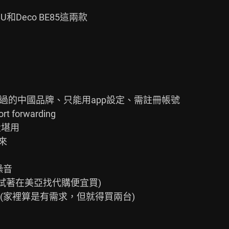
和Deco BE85這兩款

 沒用過的中國品牌、只能用app設定、需註冊帳號

rt forwarding

數量堪用

來

噪音

很多(雖然可以試著在美亞找代購便宜買)

可以組Mesh(家裡算是有需求，但就得買兩台)
