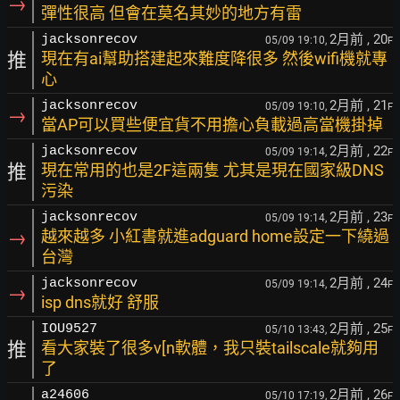
→
彈性很高 但會在莫名其妙的地方有雷
2月前
, 20
jacksonrecov
05/09 19:10,
F
推
現在有ai幫助搭建起來難度降很多 然後wifi機就專
心
2月前
, 21
jacksonrecov
05/09 19:10,
F
→
當AP可以買些便宜貨不用擔心負載過高當機掛掉
2月前
, 22
jacksonrecov
05/09 19:14,
F
推
現在常用的也是2F這兩隻 尤其是現在國家級DNS
污染
2月前
, 23
jacksonrecov
05/09 19:14,
F
→
越來越多 小紅書就進adguard home設定一下繞過
台灣
2月前
, 24
jacksonrecov
05/09 19:14,
F
→
isp dns就好 舒服
2月前
, 25
IOU9527
05/10 13:43,
F
推
看大家裝了很多v[n軟體，我只裝tailscale就夠用
了
2月前
, 26
a24606
05/10 17:19,
F