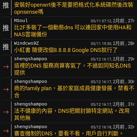
推
安裝好openwrt後不是要把格式化系統碟然後改裝
opnsense嗎
2月前
, 27
MSoul
05/11 07:12,
F
推
比2F多裝了一個動態dns 可以連回家中使用HA和
NAS雲端備份
2月前
, 28
Windcws9Z
05/11 19:30,
F
推
小紅書 隨便改個8.8.8.8 Google DNS就行了
2月前
, 29
shengshampoo
05/12 16:17,
F
→
這裡的DNS 服務商算客氣了，不過如同知名DNS
提供
2月前
, 30
shengshampoo
05/12 16:17,
F
→
商的family plan，基於家庭成員健康發展，禁看不
合
2月前
, 31
shengshampoo
05/12 16:17,
F
→
法不健康的內容，DNS把關封鎖特定網站。改用
其他無
2月前
, 32
shengshampoo
05/12 16:18,
F
→
審查機制的DNS，要看不看，用戶自行判斷。