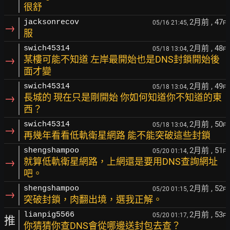
很舒
2月前
, 47
jacksonrecov
05/16 21:45,
F
→
服
2月前
, 48
swich45314
05/18 13:04,
F
→
某樓可能不知道 左岸最開始也是DNS封鎖開始後
面才變
2月前
, 49
swich45314
05/18 13:04,
F
→
長城的 現在只是剛開始 你如何知道你不知道的東
西？
2月前
, 50
swich45314
05/18 13:04,
F
→
再幾年看看低軌衛星網路 能不能突破這些封鎖
2月前
, 51
shengshampoo
05/20 01:14,
F
→
就算低軌衛星網路，上網還是要用DNS查詢網址
吧。
2月前
, 52
shengshampoo
05/20 01:15,
F
→
突破封鎖，肉翻出境，選我正解。
2月前
, 53
lianpig5566
05/20 01:17,
F
推
你猜猜你查DNS會從哪邊送封包去查？