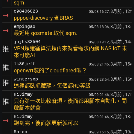
sqm
3月前
, 12
c98406023
05/08 16:27,
F
→
pppoe-discovery 查BRAS
3月前
, 13
empingao
05/08 18:06,
F
→
最近用 qosmate 取代 sqm.
3月前
, 14
jhjhs33504
05/08 19:12,
F
推
VPN類雍塞算法類再來就看需求內網 NAS IoT 未
來可能AI
3月前
, 15
lk86jeff
05/08 21:46,
F
推
openwrt裝的了cloudflared嗎？
3月前
, 16
wintersxp
05/08 23:54,
F
推
這裡都臥虎藏龍，每個都RD等級
3月前
, 17
HiJimmy
05/09 01:46,
F
推
只有第一次比較麻煩，後面都用腳本自動化，開
啟腳本就會
3月前
, 18
HiJimmy
05/09 01:46,
F
→
跑到完，後面就更新就可以
3月前
, 19
Saren
05/09 16:15,
F