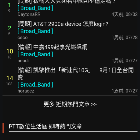
[問題] 板橋大大寬頻看中國APP穩定嗎？
1
[
Broad_Band
]
9
DaytonaRR
4天前
,
08/02
[問題] AT&T 2900e device 怎麼login?
2
[
Broad_Band
]
5
csco
1周前
,
07/28
[情報] 中嘉499起享光纖飆網
10
[
Broad_Band
]
18
neudi
1周前
,
07/27
[情報] 凱擘推出「新速代10G」 8月1日全台開
賣
14
[
Broad_Band
]
108
horacez
1周前
,
07/27
更多 近期熱門文章 >>
PTT數位生活區 即時熱門文章