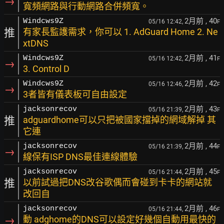
→
寬頻網路與行動網路合併頻寬。
2月前
, 40
Windcws9Z
05/16 12:42,
F
推
有家長監護需求，你可以 1. AdGuard Home 2. Ne
xtDNS
2月前
, 41
Windcws9Z
05/16 12:42,
F
→
3. Control D
2月前
, 42
Windcws9Z
05/16 12:46,
F
→
3者皆有儀表板可自由設定
2月前
, 43
jacksonrecov
05/16 21:39,
F
推
adguardhome可以只把被國家擋掉的網域解掉 其
它連
2月前
, 44
jacksonrecov
05/16 21:39,
F
→
線保有ISP DNS最佳連線體驗
2月前
, 45
jacksonrecov
05/16 21:44,
F
推
以前試過把DNS改谷歌偶而會碰到卡卡的網站就
改回自
2月前
, 46
jacksonrecov
05/16 21:44,
F
→
動 adghome的DNS可以設定好幾個自動用最快的