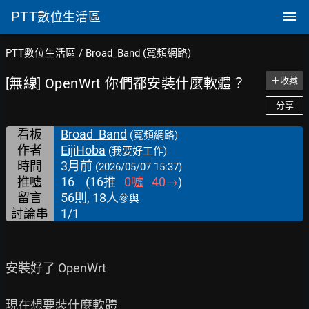
PTT
數位生活區
PTT數位生活區
/
Broad_Band (寬頻網路)
[無線] OpenWrt 你們都安裝什麼軟體？
＋收藏
分享
看板
Broad_Band
(寬頻網路)
作者
EijiHoba
(我要好工作)
時間
3月前
(2026/05/07 15:37)
推噓
16
(
16
推
0
噓
40
→
)
留言
56則, 18人
參與
討論串
1/1
安裝好了 OpenWrt

現在想要裝什麼軟體
