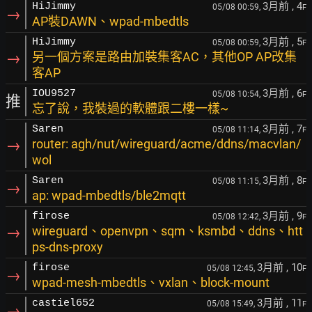
3月前
, 4
HiJimmy
05/08 00:59,
F
→
AP裝DAWN、wpad-mbedtls
3月前
, 5
HiJimmy
05/08 00:59,
F
→
另一個方案是路由加裝集客AC，其他OP AP改集
客AP
3月前
, 6
IOU9527
05/08 10:54,
F
推
忘了說，我裝過的軟體跟二樓一樣~
3月前
, 7
Saren
05/08 11:14,
F
→
router: agh/nut/wireguard/acme/ddns/macvlan/
wol
3月前
, 8
Saren
05/08 11:15,
F
→
ap: wpad-mbedtls/ble2mqtt
3月前
, 9
firose
05/08 12:42,
F
→
wireguard、openvpn、sqm、ksmbd、ddns、htt
ps-dns-proxy
3月前
, 10
firose
05/08 12:45,
F
→
wpad-mesh-mbedtls、vxlan、block-mount
3月前
, 11
castiel652
05/08 15:49,
F
→