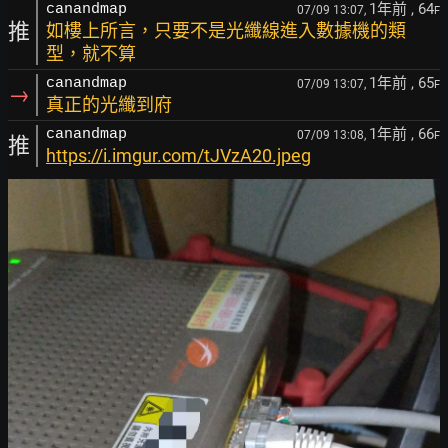
1年前
, 64
canandmap
07/09 13:07,
F
推
如樓上所言，只要不是光纖線進入數據機的類
型，就不算
1年前
, 65
canandmap
07/09 13:07,
F
→
真正的光纖到府
1年前
, 66
canandmap
07/09 13:08,
F
推
https://i.imgur.com/tJVzA20.jpeg