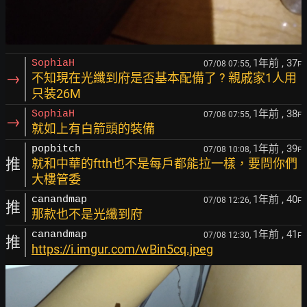
1年前
, 37
SophiaH
07/08 07:55,
F
→
不知現在光纖到府是否基本配備了 ? 親戚家1人用
只装26M
1年前
, 38
SophiaH
07/08 07:55,
F
→
就如上有白箭頭的裝備
1年前
, 39
popbitch
07/08 10:08,
F
推
就和中華的ftth也不是每戶都能拉一樣，要問你們
大樓管委
1年前
, 40
canandmap
07/08 12:26,
F
推
那款也不是光纖到府
1年前
, 41
canandmap
07/08 12:30,
F
推
https://i.imgur.com/wBin5cq.jpeg