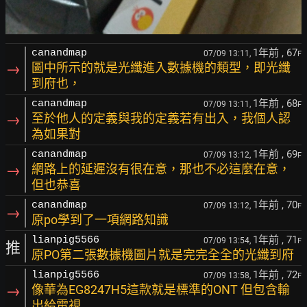
1年前
, 67
canandmap
07/09 13:11,
F
→
圖中所示的就是光纖進入數據機的類型，即光纖
到府也，
1年前
, 68
canandmap
07/09 13:11,
F
→
至於他人的定義與我的定義若有出入，我個人認
為如果對
1年前
, 69
canandmap
07/09 13:12,
F
→
網路上的延遲沒有很在意，那也不必這麼在意，
但也恭喜
1年前
, 70
canandmap
07/09 13:12,
F
→
原po學到了一項網路知識
1年前
, 71
lianpig5566
07/09 13:54,
F
推
原PO第二張數據機圖片就是完完全全的光纖到府
1年前
, 72
lianpig5566
07/09 13:58,
F
→
像華為EG8247H5這款就是標準的ONT 但包含輸
出給電視