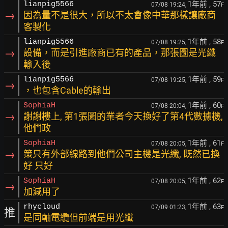
1年前
, 57
lianpig5566
07/08 19:24,
F
→
因為量不是很大，所以不太會像中華那樣讓廠商
客製化
1年前
, 58
lianpig5566
07/08 19:25,
F
→
設備，而是引進廠商已有的產品，那張圖是光纖
輸入後
1年前
, 59
lianpig5566
07/08 19:25,
F
→
，也包含Cable的輸出
1年前
, 60
SophiaH
07/08 20:04,
F
→
謝謝樓上, 第1張圖的業者今天換好了第4代數據機,
他們政
1年前
, 61
SophiaH
07/08 20:05,
F
→
策只有外部線路到他們公司主機是光纖, 既然已換
好 只好
1年前
, 62
SophiaH
07/08 20:05,
F
→
加減用了
1年前
, 63
rhycloud
07/09 01:23,
F
推
是同軸電纜但前端是用光纖