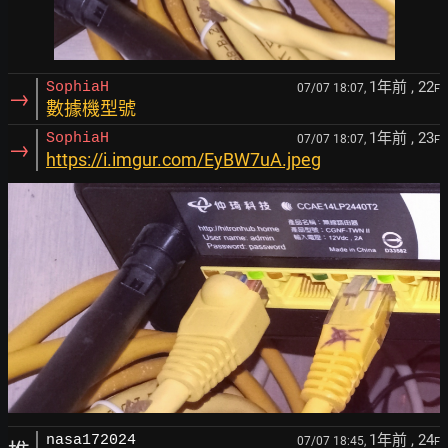
1年前
, 22
SophiaH
07/07 18:07,
F
→
數據機型號
1年前
, 23
SophiaH
07/07 18:07,
F
→
https://i.imgur.com/EyBW7uA.jpeg
1年前
, 24
nasa172024
07/07 18:45,
F