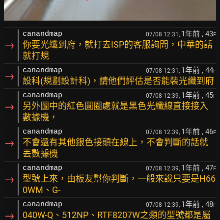
1年前
, 43
canandmap
07/08 12:31,
F
→
你要光纖到府，就打去ISP的客服詢問，中華的話
就打規
1年前
, 44
canandmap
07/08 12:31,
F
→
設科(規劃設計科)，請他們評估是否能裝光纖到府
1年前
, 45
canandmap
07/08 12:39,
F
→
另外圖中的紅色圓圈處就是黑色光纖線直接接入
數據機，
1年前
, 46
canandmap
07/08 12:39,
F
→
不會還有其他銀色接頭在線上，不會判斷的話就
丟數據機
1年前
, 47
canandmap
07/08 12:39,
F
→
型號上來，由板友幫你判斷，一般來說只要是H66
0WM、G-
1年前
, 48
canandmap
07/08 12:39,
F
→
040W-Q、512NP、RTF8207W之類的型號都是屬