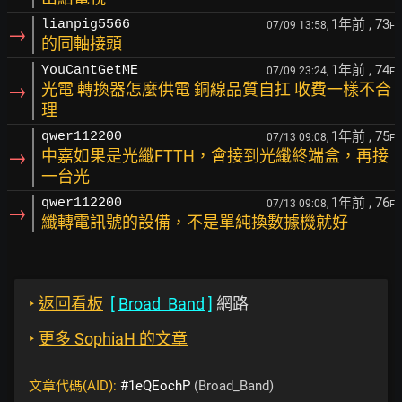
1年前
, 73
lianpig5566
07/09 13:58,
F
→
的同軸接頭
1年前
, 74
YouCantGetME
07/09 23:24,
F
→
光電 轉換器怎麼供電 銅線品質自扛 收費一樣不合
理
1年前
, 75
qwer112200
07/13 09:08,
F
→
中嘉如果是光纖FTTH，會接到光纖終端盒，再接
一台光
1年前
, 76
qwer112200
07/13 09:08,
F
→
纖轉電訊號的設備，不是單純換數據機就好
‣
返回看板
[
Broad_Band
]
網路
‣
更多 SophiaH 的文章
文章代碼(AID):
#1eQEochP
(Broad_Band)