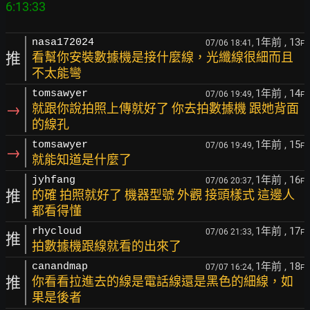
1年前
, 13
nasa172024
07/06 18:41,
F
推
看幫你安裝數據機是接什麼線，光纖線很細而且
不太能彎
1年前
, 14
tomsawyer
07/06 19:49,
F
→
就跟你說拍照上傳就好了 你去拍數據機 跟她背面
的線孔
1年前
, 15
tomsawyer
07/06 19:49,
F
→
就能知道是什麼了
1年前
, 16
jyhfang
07/06 20:37,
F
推
的確 拍照就好了 機器型號 外觀 接頭樣式 這邊人
都看得懂
1年前
, 17
rhycloud
07/06 21:33,
F
推
拍數據機跟線就看的出來了
1年前
, 18
canandmap
07/07 16:24,
F
推
你看看拉進去的線是電話線還是黑色的細線，如
果是後者