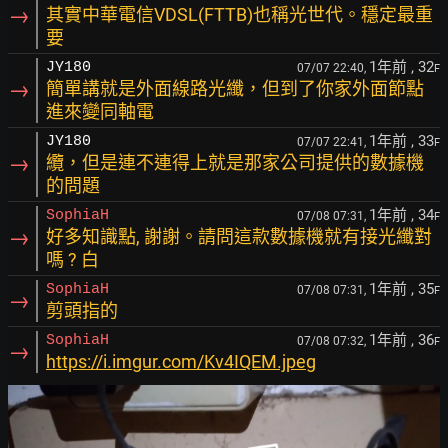
→
其實中華電信VDSL(FTTB)也稱光世代。穩定最重
要
1年前
, 32
JY180
07/07 22:40,
F
→
簡單講就是外面線路光纖，但到了你家外面節點
進來變同軸電
1年前
, 33
JY180
07/07 22:41,
F
→
纜，但是連不連得上就是那家公司提供的數據機
的問題
1年前
, 34
SophiaH
07/08 07:31,
F
→
好多知識點, 謝謝。請問這款數據機就有接光纖對
嗎 ? 白
1年前
, 35
SophiaH
07/08 07:31,
F
→
剪頭指的
1年前
, 36
SophiaH
07/08 07:32,
F
→
https://i.imgur.com/Kv4IQEM.jpeg