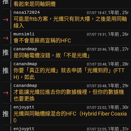
推
看起來是同軸銅纜
1年前
, 25
nasa172024
07/07 18:47,
F
→
可能是fttb方案，光纖只有到大樓，之後是用同軸
線入
1年前
, 26
munsimli
07/07 19:31,
F
→
會不會是廠商宣稱的HFC
1年前
, 27
canandmap
07/07 20:46,
F
推
是同軸電纜沒錯，故「不是光纖」
1年前
, 28
canandmap
07/07 20:48,
F
推
你要「真正的光纖」就去申請「光纖到府」(FTT
H)，如此
1年前
, 29
canandmap
07/07 20:48,
F
→
才能讓光纖拉進去你的數據機裡，但你的數據機
也要更換
1年前
, 30
enjoyptt
07/07 22:02,
F
推
光纖與同軸纜線混合的HFC（Hybrid Fiber Coaxia
l）
1年前
, 31
enjoyptt
07/07 22:05,
F