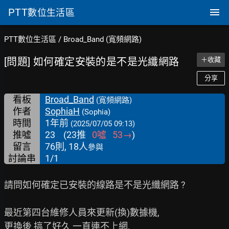
PTT
數位生活區
PTT數位生活區
/
Broad_Band (寬頻網路)
[問題] 如何確定安裝的是不是光纖網路
＋收藏
分享
看板
Broad_Band
(寬頻網路)
作者
SophiaH
(Sophia)
時間
1年前
(2025/07/05 09:13)
推噓
23
(
23
推
0
噓
53
→
)
留言
76則, 18人
參與
討論串
1/1
請問如何確定已安裝的線路是不是光纖網路 ?

最近第四台維修人員來更新(換)數據機,

更換後 搞了好久 一直連不上網,
