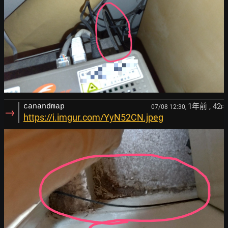
1年前
, 42
canandmap
07/08 12:30,
F
→
https://i.imgur.com/YyN52CN.jpeg