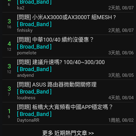
[
Broad_Band
]
6
ka2
2天前
,
08/07
[問題] 小米AX3000或AX3000T 組MESH ?
3
[
Broad_Band
]
16
finhisky
2天前
,
08/07
[問題] 中華100/40 續約沒優惠？
4
[
Broad_Band
]
12
pomelote
3天前
,
08/06
[問題] 建議升速嗎? 100/40~300/300
3
[
Broad_Band
]
12
andyend
3天前
,
08/05
[問題] ASUS 路由器微動開關修理
3
[
Broad_Band
]
7
loudness
4天前
,
08/04
[問題] 板橋大大寬頻看中國APP穩定嗎？
1
[
Broad_Band
]
9
DaytonaRR
1周前
,
08/02
更多 近期熱門文章 >>