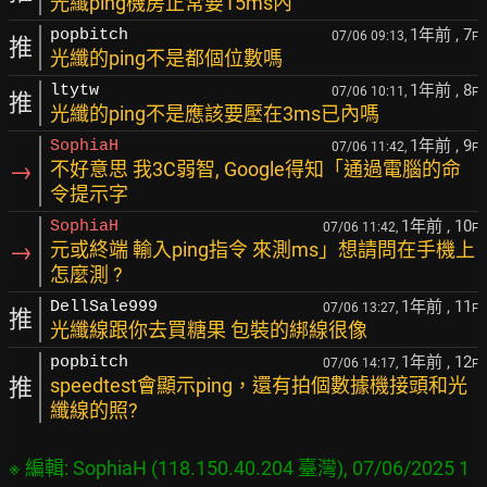
光纖ping機房正常要15ms內
1年前
, 7
popbitch
07/06 09:13,
F
推
光纖的ping不是都個位數嗎
1年前
, 8
ltytw
07/06 10:11,
F
推
光纖的ping不是應該要壓在3ms已內嗎
1年前
, 9
SophiaH
07/06 11:42,
F
→
不好意思 我3C弱智, Google得知「通過電腦的命
令提示字
1年前
, 10
SophiaH
07/06 11:42,
F
→
元或終端 輸入ping指令 來測ms」想請問在手機上
怎麼測 ?
1年前
, 11
DellSale999
07/06 13:27,
F
推
光纖線跟你去買糖果 包裝的綁線很像
1年前
, 12
popbitch
07/06 14:17,
F
推
speedtest會顯示ping，還有拍個數據機接頭和光
纖線的照?
※ 編輯: SophiaH (118.150.40.204 臺灣), 07/06/2025 1